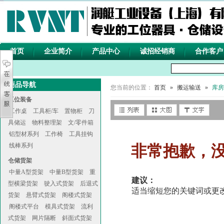
首页
企业简介
产品中心
诚招经销商
合作客户
商品导航
您当前的位置：
首页
»
搬运输送
»
库房
工位装备
工作桌
工具柜/车
置物柜
刀
具储运
物料整理架
文/零件箱
铝型材系列
工作椅
工具挂钩
线棒系列
非常抱歉，
仓储货架
中量A型货架
中量B型货架
重
建议：
型横梁货架
驶入式货架
后退式
适当缩短您的关键词或更改
货架
悬臂式货架
阁楼式货架
阁楼式平台
模具式货架
流利
式货架
网片隔断
斜面式货架