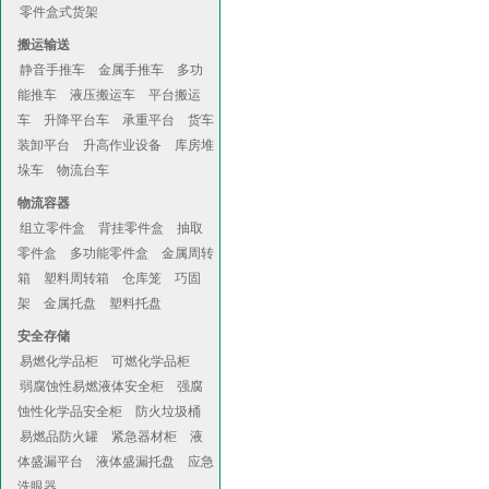
零件盒式货架
搬运输送
静音手推车
金属手推车
多功
能推车
液压搬运车
平台搬运
车
升降平台车
承重平台
货车
装卸平台
升高作业设备
库房堆
垛车
物流台车
物流容器
组立零件盒
背挂零件盒
抽取
零件盒
多功能零件盒
金属周转
箱
塑料周转箱
仓库笼
巧固
架
金属托盘
塑料托盘
安全存储
易燃化学品柜
可燃化学品柜
弱腐蚀性易燃液体安全柜
强腐
蚀性化学品安全柜
防火垃圾桶
易燃品防火罐
紧急器材柜
液
体盛漏平台
液体盛漏托盘
应急
洗眼器