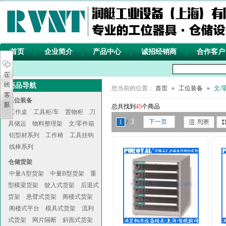
首页
企业简介
产品中心
诚招经销商
合作客户
商品导航
您当前的位置：
首页
»
工位装备
»
文/
工位装备
总共找到
45
个商品
工作桌
工具柜/车
置物柜
刀
3
下一页
1
/
具储运
物料整理架
文/零件箱
铝型材系列
工作椅
工具挂钩
线棒系列
仓储货架
中量A型货架
中量B型货架
重
型横梁货架
驶入式货架
后退式
货架
悬臂式货架
阁楼式货架
阁楼式平台
模具式货架
流利
式货架
网片隔断
斜面式货架