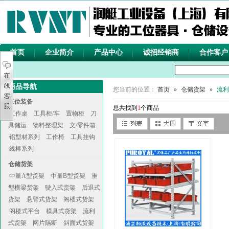
首页
企业简介
产品中心
诚招经销商
合作客户
商品导航
您当前的位置：
首页
»
仓储货架
»
流利
工位装备
总共找到
1
个商品
工作桌
工具柜/车
置物柜
刀
具储运
物料整理架
文/零件箱
铝型材系列
工作椅
工具挂钩
线棒系列
仓储货架
中量A型货架
中量B型货架
重
型横梁货架
驶入式货架
后退式
货架
悬臂式货架
阁楼式货架
阁楼式平台
模具式货架
流利
式货架
网片隔断
斜面式货架