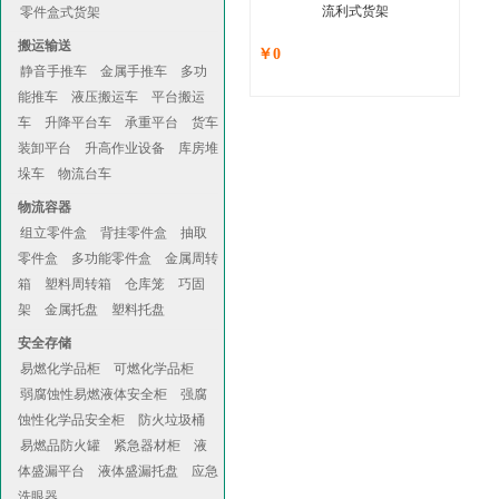
流利式货架
零件盒式货架
搬运输送
￥0
静音手推车
金属手推车
多功
能推车
液压搬运车
平台搬运
车
升降平台车
承重平台
货车
装卸平台
升高作业设备
库房堆
垛车
物流台车
物流容器
组立零件盒
背挂零件盒
抽取
零件盒
多功能零件盒
金属周转
箱
塑料周转箱
仓库笼
巧固
架
金属托盘
塑料托盘
安全存储
易燃化学品柜
可燃化学品柜
弱腐蚀性易燃液体安全柜
强腐
蚀性化学品安全柜
防火垃圾桶
易燃品防火罐
紧急器材柜
液
体盛漏平台
液体盛漏托盘
应急
洗眼器