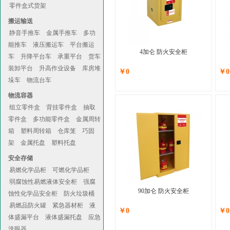
零件盒式货架
搬运输送
静音手推车
金属手推车
多功
能推车
液压搬运车
平台搬运
4加仑 防火安全柜
车
升降平台车
承重平台
货车
装卸平台
升高作业设备
库房堆
￥0
￥0
垛车
物流台车
物流容器
组立零件盒
背挂零件盒
抽取
零件盒
多功能零件盒
金属周转
箱
塑料周转箱
仓库笼
巧固
架
金属托盘
塑料托盘
安全存储
易燃化学品柜
可燃化学品柜
弱腐蚀性易燃液体安全柜
强腐
90加仑 防火安全柜
蚀性化学品安全柜
防火垃圾桶
易燃品防火罐
紧急器材柜
液
￥0
￥0
体盛漏平台
液体盛漏托盘
应急
洗眼器