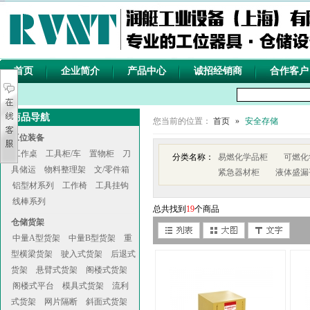
首页
企业简介
产品中心
诚招经销商
合作客户
商品导航
您当前的位置：
首页
»
安全存储
工位装备
工作桌
工具柜/车
置物柜
刀
分类名称：
易燃化学品柜
可燃化
具储运
物料整理架
文/零件箱
紧急器材柜
液体盛漏
铝型材系列
工作椅
工具挂钩
线棒系列
总共找到
19
个商品
仓储货架
中量A型货架
中量B型货架
重
型横梁货架
驶入式货架
后退式
货架
悬臂式货架
阁楼式货架
阁楼式平台
模具式货架
流利
式货架
网片隔断
斜面式货架