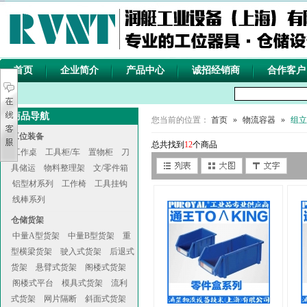
首页
企业简介
产品中心
诚招经销商
合作客户
商品导航
您当前的位置：
首页
»
物流容器
»
组立
工位装备
总共找到
12
个商品
工作桌
工具柜/车
置物柜
刀
具储运
物料整理架
文/零件箱
铝型材系列
工作椅
工具挂钩
线棒系列
仓储货架
中量A型货架
中量B型货架
重
型横梁货架
驶入式货架
后退式
货架
悬臂式货架
阁楼式货架
阁楼式平台
模具式货架
流利
式货架
网片隔断
斜面式货架