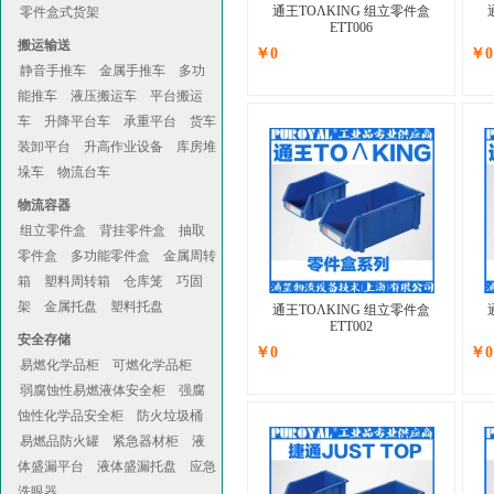
通王TOΛKING 组立零件盒
零件盒式货架
ETT006
搬运输送
￥0
￥0
静音手推车
金属手推车
多功
能推车
液压搬运车
平台搬运
车
升降平台车
承重平台
货车
装卸平台
升高作业设备
库房堆
垛车
物流台车
物流容器
组立零件盒
背挂零件盒
抽取
零件盒
多功能零件盒
金属周转
箱
塑料周转箱
仓库笼
巧固
架
金属托盘
塑料托盘
通王TOΛKING 组立零件盒
ETT002
安全存储
￥0
￥0
易燃化学品柜
可燃化学品柜
弱腐蚀性易燃液体安全柜
强腐
蚀性化学品安全柜
防火垃圾桶
易燃品防火罐
紧急器材柜
液
体盛漏平台
液体盛漏托盘
应急
洗眼器